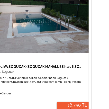
VILLA OLIVA SOGUCAK (SOGUCAK MAHALLESI 5206 SOKAK)
i
,
Sogucak
nın huzurlu ve tercih edilen bölgelerinden Soğucak
’nde konumlanan özel havuzlu tripleks villamız, geniş yaşam
ve tamamen müstakil yapısıyla kalabalık aileler ve arkadaş
için konforlu bir tatil seçeneği sunmaktadır.
te Garden
18,750 TL