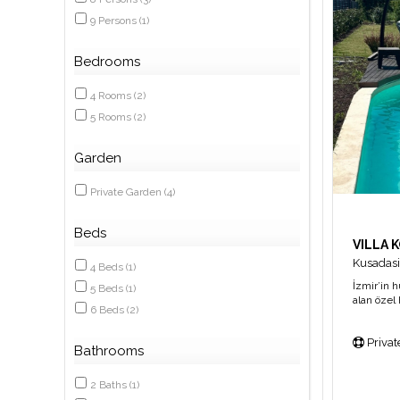
9
Persons
(
1
)
Bedrooms
4
Rooms
(
2
)
5
Rooms
(
2
)
Garden
Private Garden
(
4
)
Beds
VILLA 
Kusadasi
4
Beds
(
1
)
İzmir’in h
5
Beds
(
1
)
alan özel
6
Beds
(
2
)
keyifli b
edilmiş vi
Privat
aileler ve
Bathrooms
2
Baths
(
1
)