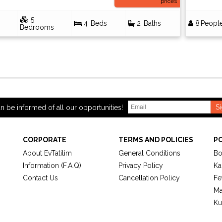
prices
5
4
Beds
2
Baths
8
Peopl
Bedrooms
S
n be informed of all our opportunities!
CORPORATE
TERMS AND POLICIES
P
About EvTatilim
General Conditions
Bo
Information (F.A.Q)
Privacy Policy
Ka
Contact Us
Cancellation Policy
Fe
Ma
Ku