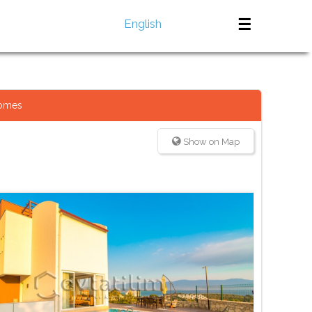
☰
English
Homes
Show on Map