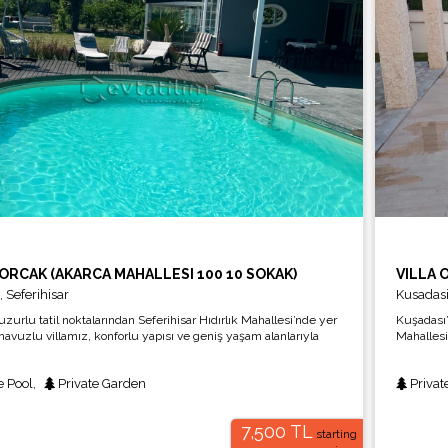
KORCAK (AKARCA MAHALLESI 100 10 SOKAK)
,
Seferihisar
Kusadas
uzurlu tatil noktalarından Seferihisar Hıdırlık Mahallesi’nde yer
Kuşadası’
 havuzlu villamız, konforlu yapısı ve geniş yaşam alanlarıyla
Mahallesi
ir tatil deneyimi sunmaktadır. Modern ve zevkli şekilde dekore
alanları 
llamız, kaliteli donanımı ve ferah kullanım alanları sayesinde
grupları 
e Pool
,
Private Garden
Priva
 arkadaş grupları için ideal bir konaklama seçeneğidir.
7,500 TL
starting