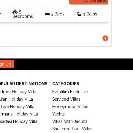
starting prices
5
e
5
Beds
3
Baths
Bedrooms
1
ign Up
OPULAR DESTINATIONS
CATEGORIES
drum Holiday Villa
EvTatilim Exclusive
lkan Holiday Villa
Serviced Villas
thiye Holiday Villa
Honeymoon Villas
rmaris Holiday Villa
Yachts
sadasi Holiday Villa
Villas With Jacuzzi
Sheltered Pool Villas