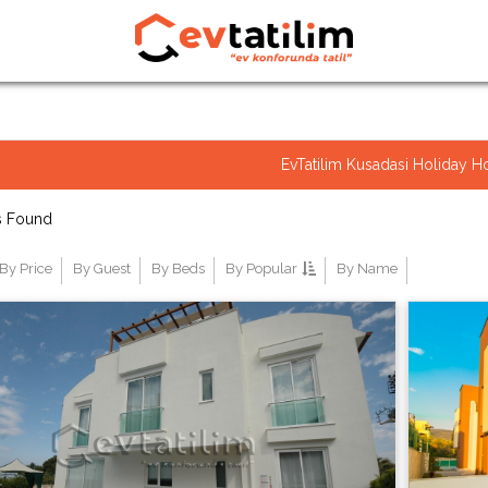
EvTatilim Kusadasi Holiday 
s Found
By Price
By Guest
By Beds
By Popular
By Name