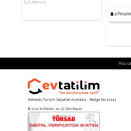
3
Baths
(
3
)
9
People
You ca
Retreats Turizm Seyahat Acentası – Belge No:12141
© 2021 EvTatilim, an 3S Tatil Brand