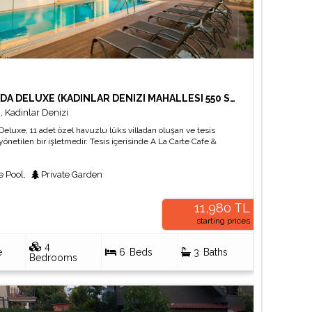
VILLA ADA DELUXE (KADINLAR DENIZI MAHALLESI 550 SOKAK KUSADASI AYDIN)
i
,
Kadinlar Denizi
 Deluxe, 11 adet özel havuzlu lüks villadan oluşan ve tesis
yönetilen bir işletmedir. Tesis içerisinde A La Carte Cafe &
 mini-market, 7/24 resepsiyon ve güvenlik hizmeti
adır. 4+1 müstakil villalarımız modern dekorasyonu ve size
e Pool
,
Private Garden
e havuzu ile panoramik deniz manzarasına sahiptir.
11,980 TL
starting prices
4
e
6
Beds
3
Baths
Bedrooms