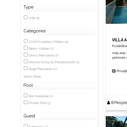
Type
Villa
(
4
)
Categories
2026 Kuşadası Villaları
(
4
)
Kusadasi
Balayı Villaları
(
1
)
Villa Ada 
Deniz Manzaralı
(
2
)
şeklinde y
Restoran,
Denize Yürüyüş Mesafesinde
(
3
)
sunulmakt
Doğa Manzaralı
(
2
)
Privat
özel yüzm
Show More
Pool
Not Available
(
1
)
8
Peopl
Private Pool
(
3
)
Guest
8
Persons
(
3
)