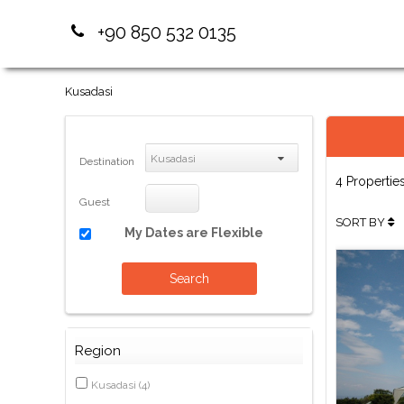
+90 850 532 0135
Kusadasi
Kusadasi
Destination
4 Propertie
Guest
SORT BY
My Dates are Flexible
Search
Region
Kusadasi
(
4
)