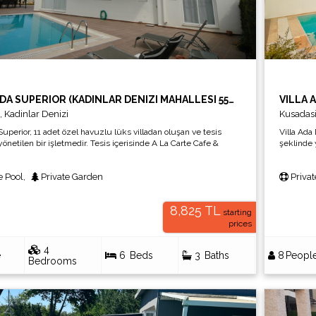
VILLA ADA SUPERIOR (KADINLAR DENIZI MAHALLESI 550 SOKAK KUSADASI AYDIN)
,
Kadinlar Denizi
Kusadas
Superior, 11 adet özel havuzlu lüks villadan oluşan ve tesis
Villa Ada
önetilen bir işletmedir. Tesis içerisinde A La Carte Cafe &
şeklinde 
 mini-market, 7/24 resepsiyon ve güvenlik hizmeti
Restoran,
adır. 4+1 müstakil villalarımız modern dekorasyonu ve size
sunulmakt
e Pool
,
Private Garden
Privat
e havuzu ile panoramik deniz manzarasına sahiptir.
özel yüzm
8,825 TL
starting
prices
4
e
6
Beds
3
Baths
8
Peopl
Bedrooms