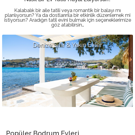
Kalabalık bir aile tatili veya romantik bir balayı mı
planlıyorsun? Ya da dostlarınla bir etkinlik düzenlemek mi
istiyorsun? Aradığın tatil evini bulmak için seçeneklerimize
göz atabilirsin…
+90
252
313
Deniz Manzaralı Evler
01
35
‹
›
+90
850
532
0135
Hakkımızda
İletişim
Popüler Bodrum Evleri