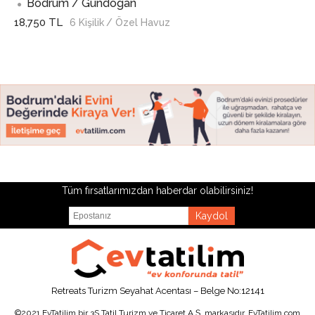
Bodrum / Gundogan
18,750 TL
6 Kişilik
/ Özel Havuz
Tüm fırsatlarımızdan haberdar olabilirsiniz!
Kaydol
Retreats Turizm Seyahat Acentası – Belge No:12141
©2021 EvTatilim bir 3S Tatil Turizm ve Ticaret A.Ş. markasıdır. EvTatilim.com