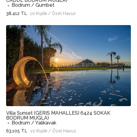
CADDE BODRUM MUGLA)
Bodrum / Gumbet
38,412 TL
10 Kişilik
/ Özel Havuz
Villa Sunset (GERIS MAHALLESI 6424 SOKAK
BODRUM MUGLA)
Bodrum / Yalikavak
63,105 TL
10 Kişilik
/ Özel Havuz