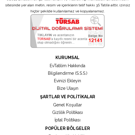
sitesinde yer alan metin, resim ve içeriklerin telif hakkı 3S Tatil’e aittir, izinsiz
hiçbir şekilde kullanılamaz ve kopyalanamaz.
KURUMSAL
EvTatilim Hakkında
Bilgilendirme (S.S.S.)
Evinizi Ekleyin
Bize Ulaşın
ŞARTLAR VE POLITIKALAR
Genel Koşullar
Gizlilik Politikası
İptal Politikası
POPÜLER BÖLGELER