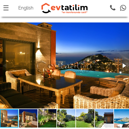
☰
English
×
Login
Sign
Up
Popular
Destinations
Yachts