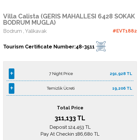
+90
Villa Calista (GERIS MAHALLESI 6428 SOKAK
252
BODRUM MUGLA)
313
01
Bodrum
Yalikavak
#
EVT1882
,
35
Tourism Certificate Number
:
48-3511
+90
850
532
+
7 Night Price
291,928 TL
0135
+
Temizlik Ücreti
19,206 TL
About
Us
Total Price
311,133 TL
Contact
Deposit
124,453 TL
Us
Pay At Checkin
186,680 TL